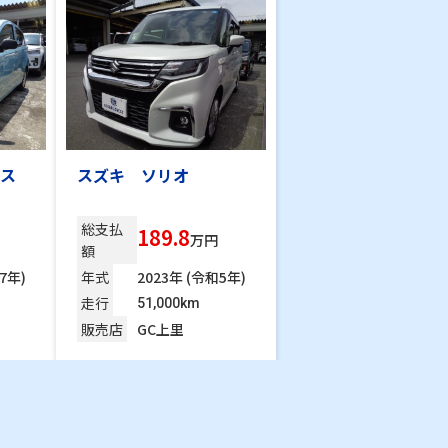
ス
スズキ ソリオ
総支払
189.8
万円
額
7年)
年式
2023年 (令和5年)
走行
51,000km
販売店
GC上里