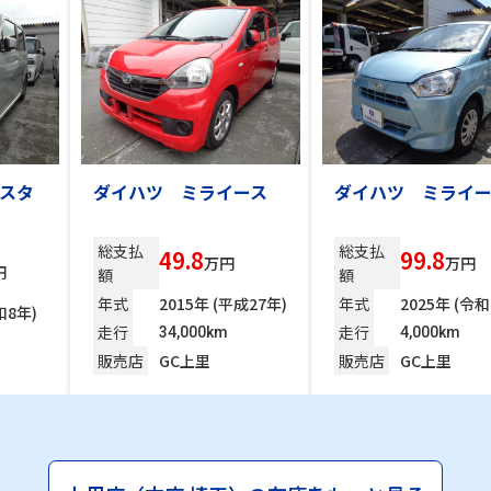
カスタ
ダイハツ ミライース
ダイハツ ミライー
総支払
総支払
49.8
99.8
万円
万円
円
額
額
年式
2015年 (平成27年)
年式
2025年 (令和
和8年)
走行
走行
34,000km
4,000km
販売店
GC上里
販売店
GC上里