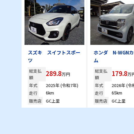
スズキ スイフトスポー
ホンダ N-WGN
ツ
ム
総支払
総支払
289.8
179.8
万円
万
額
額
年式
2025年 (令和7年)
年式
2026年 (令
走行
走行
6km
65km
販売店
GC上里
販売店
GC上里