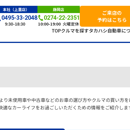
本社（上里店）
藤岡店
ご来店の
0495-33-2048
0274-22-2351
予約はこちら
9:30-18:30
10:00-19:00
火曜定休
TOP
クルマを探す
タカハシ自動車に
より未使用車や中古車などのお車の選び方やクルマの買い方を
快適なカーライフをお過ごしいただくための情報をご紹介しま