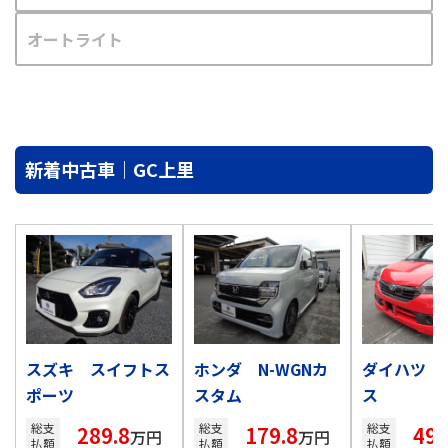
オートライト
新着中古車｜GC上里
スズキ スイフトス
ホンダ N-WGNカ
ダイハツ 
ポーツ
スタム
ス
総支
総支
総支
289.8
179.8
49.
万円
万円
払額
払額
払額