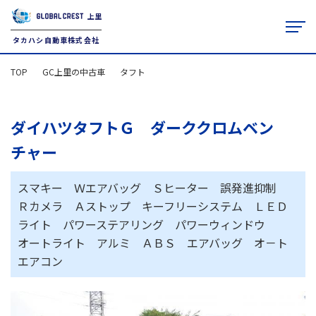
上里
タカハシ自動車株式会社
TOP
GC上里の中古車
タフト
TOP
クルマを探す
ダイハツタフトＧ ダーククロムベン
タカハシ自動車について
チャー
JU適正販売店
アフターサービス
スマキー Ｗエアバッグ Ｓヒーター 誤発進抑制
レンタカー
Ｒカメラ Ａストップ キーフリーシステム ＬＥＤ
お役立ち情報
ライト パワーステアリング パワーウィンドウ
オートライト アルミ ＡＢＳ エアバッグ オ－ト
本社（上里店）
0495-33-2048
エアコン
9:30-18:30
藤岡店
0274-22-2351
10:00-19:00
火曜定休