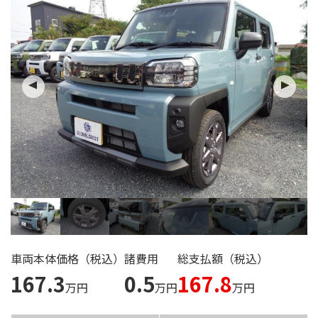
ご来店の
予約はこちら
タカハシ自動車の
求人情報はこちら
車両本体価格（税込）
諸費用
総支払額（税込）
167.3
0.5
167.8
万円
万円
万円