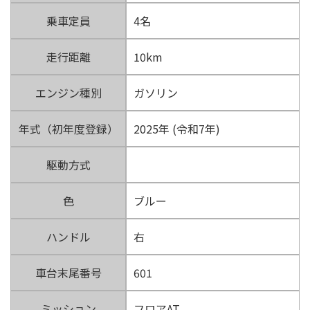
乗車定員
4名
走行距離
10km
エンジン種別
ガソリン
年式（初年度登録）
2025年 (令和7年)
駆動方式
色
ブルー
ハンドル
右
車台末尾番号
601
ミッション
フロアAT