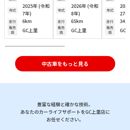
2025年 (令和
2026年 (令和
201
年式
年式
年式
7年)
8年)
27年
6km
65km
34,
走行
走行
走行
販売
販売
販売
GC上里
GC上里
GC
店
店
店
中古車をもっと見る
豊富な経験と確かな技術。
あなたのカーライフサポートをGC上里店に
お任せください。