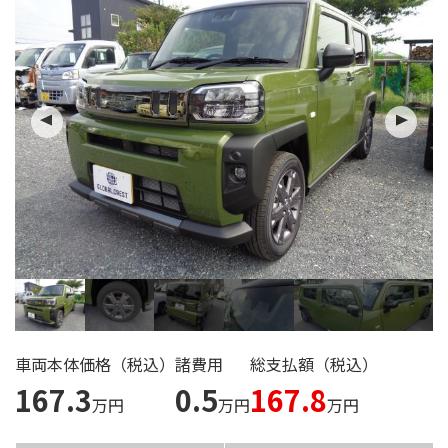
ご来店の
予約はこちら
タカハシ自動車の
求人情報はこちら
車両本体価格（税込）
諸費用
総支払額（税込）
167.3
0.5
167.8
万円
万円
万円