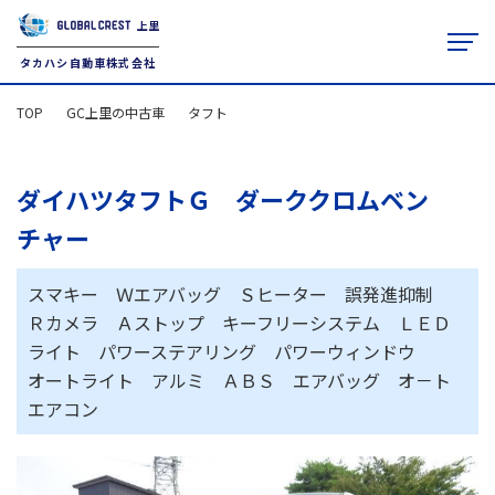
上里
タカハシ自動車株式会社
TOP
GC上里の中古車
タフト
TOP
クルマを探す
ダイハツタフトＧ ダーククロムベン
タカハシ自動車について
チャー
JU適正販売店
アフターサービス
スマキー Ｗエアバッグ Ｓヒーター 誤発進抑制
レンタカー
Ｒカメラ Ａストップ キーフリーシステム ＬＥＤ
お役立ち情報
ライト パワーステアリング パワーウィンドウ
オートライト アルミ ＡＢＳ エアバッグ オ－ト
本社（上里店）
0495-33-2048
エアコン
9:30-18:30
藤岡店
0274-22-2351
10:00-19:00
火曜定休