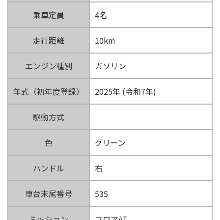
乗車定員
4名
走行距離
10km
エンジン種別
ガソリン
年式（初年度登録）
2025年 (令和7年)
駆動方式
色
グリーン
ハンドル
右
車台末尾番号
535
ミッション
フロアAT