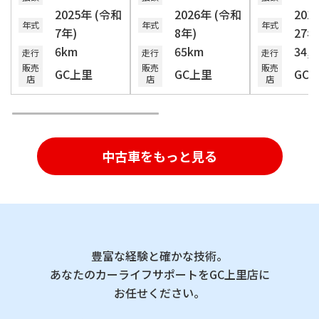
2025年 (令和
2026年 (令和
201
年式
年式
年式
7年)
8年)
27年
6km
65km
34,
走行
走行
走行
販売
販売
販売
GC上里
GC上里
GC
店
店
店
中古車をもっと見る
豊富な経験と確かな技術。
あなたのカーライフサポートをGC上里店に
お任せください。