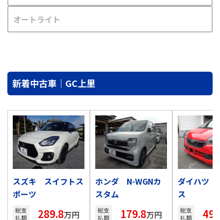
オートライト
新着中古車｜GC上里
スズキ スイフトス
ホンダ N-WGNカ
ダイハツ 
ポーツ
スタム
ス
総支
総支
総支
289.8
179.8
49.
万円
万円
払額
払額
払額