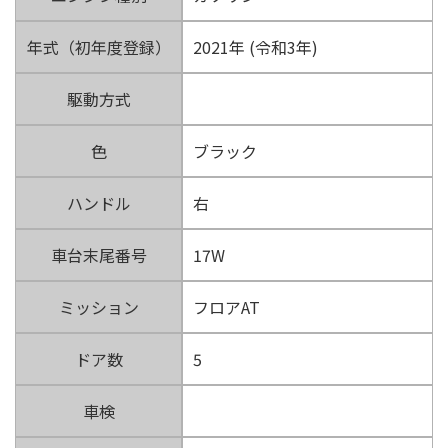
年式（初年度登録）
2021年 (令和3年)
駆動方式
色
ブラック
ハンドル
右
車台末尾番号
17W
ミッション
フロアAT
ドア数
5
車検