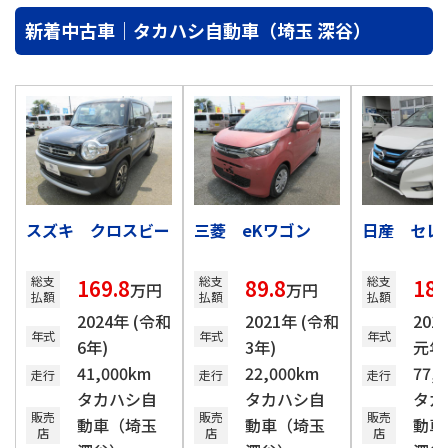
新着中古車｜タカハシ自動車（埼玉 深谷）
スズキ クロスビー
三菱 eKワゴン
日産 セレ
総支
総支
総支
169.8
89.8
189
万円
万円
払額
払額
払額
2024年 (令和
2021年 (令和
201
年式
年式
年式
6年)
3年)
元年
41,000km
22,000km
77,
走行
走行
走行
タカハシ自
タカハシ自
タカ
販売
販売
販売
動車（埼玉
動車（埼玉
動車
店
店
店