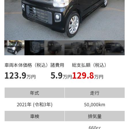
ご来店の
予約はこちら
タカハシ自動車の
求人情報はこちら
車両本体価格（税込）
諸費用
総支払額（税込）
123.9
5.9
129.8
万円
万円
万円
年式
走行
2021年 (令和3年)
50,000km
車検
排気量
660cc