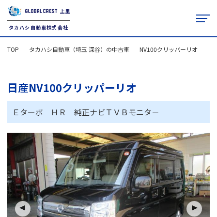
上里
タカハシ自動車株式会社
TOP
タカハシ自動車（埼玉 深谷）の中古車
NV100クリッパーリオ
TOP
クルマを探す
日産NV100クリッパーリオ
タカハシ自動車について
JU適正販売店
Ｅターボ ＨＲ 純正ナビＴＶＢモニタ－
アフターサービス
レンタカー
お役立ち情報
本社（上里店）
0495-33-2048
9:30-18:30
藤岡店
0274-22-2351
10:00-19:00
火曜定休