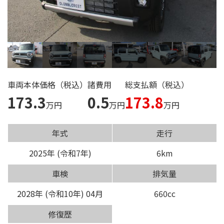
ご来店の
予約はこちら
タカハシ自動車の
求人情報はこちら
車両本体価格（税込）
諸費用
総支払額（税込）
173.3
0.5
173.8
万円
万円
万円
年式
走行
2025年 (令和7年)
6km
車検
排気量
2028年 (令和10年) 04月
660cc
修復歴