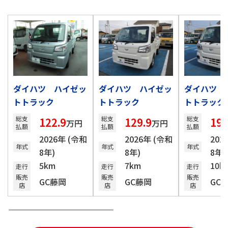
ダイハツ ハイゼッ
ダイハツ ハイゼッ
ダイハツ 
トトラック
トトラック
トトラック
総支
総支
総支
122.9
129.9
194
万円
万円
払額
払額
払額
2026年 (令和
2026年 (令和
202
年式
年式
年式
8年)
8年)
8年)
5km
7km
10k
走行
走行
走行
販売
販売
販売
GC藤岡
GC藤岡
GC
店
店
店