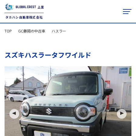
上里
タカハシ自動車株式会社
TOP
GC藤岡の中古車
ハスラー
TOP
クルマを探す
スズキハスラータフワイルド
タカハシ自動車について
JU適正販売店
アフターサービス
レンタカー
お役立ち情報
本社（上里店）
0495-33-2048
9:30-18:30
藤岡店
0274-22-2351
10:00-19:00
火曜定休