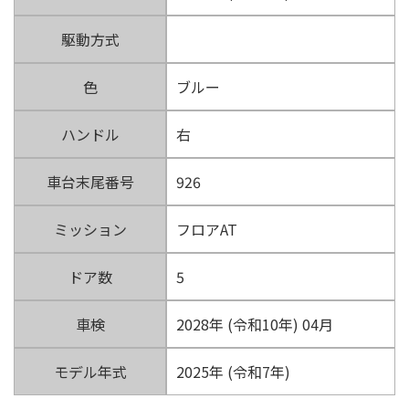
駆動方式
色
ブルー
ハンドル
右
車台末尾番号
926
ミッション
フロアAT
ドア数
5
車検
2028年 (令和10年) 04月
モデル年式
2025年 (令和7年)